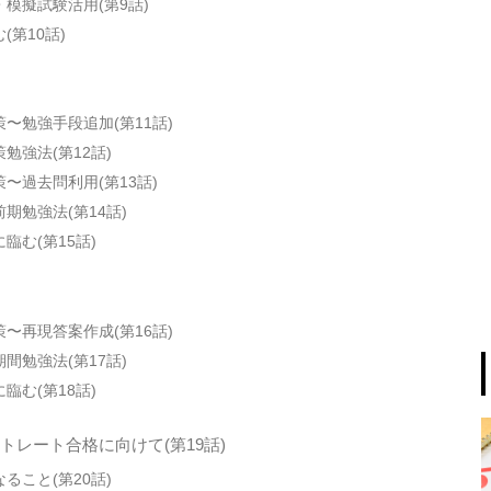
模擬試験活用(第9話)
(第10話)
〜勉強手段追加(第11話)
勉強法(第12話)
〜過去問利用(第13話)
期勉強法(第14話)
臨む(第15話)
〜再現答案作成(第16話)
間勉強法(第17話)
臨む(第18話)
トレート合格に向けて(第19話)
ること(第20話)