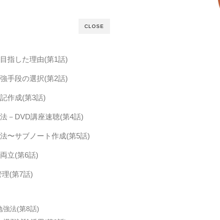
CLOSE
目指した理由(第1話)
強手段の選択(第2話)
作成(第3話)
－DVD講座速聴(第4話)
法〜サブノート作成(第5話)
立(第6話)
理(第7話)
強法(第8話)