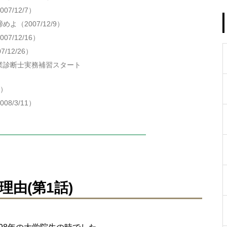
7/12/7）
よ（2007/12/9）
7/12/16）
/12/26）
業診断士実務補習スタート
7）
8/3/11）
由(第1話)