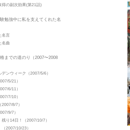
得の副次効果(第21話)
験勉強中に私を支えてくれた名
た名言
た名曲
までの道のり（2007〜2008
ンウィーク（2007/5/6）
7/5/21）
7/6/11）
7/7/10）
007/8/7）
7/9/7）
り14日！（2007/10/7）
007/10/23）