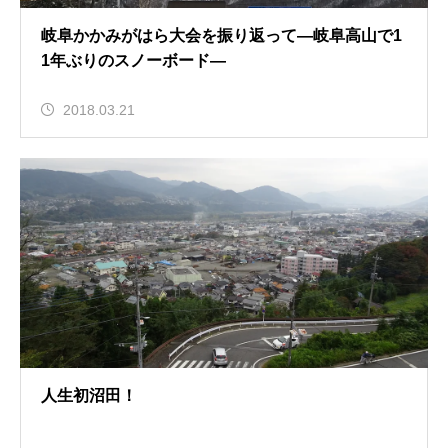
岐阜かかみがはら大会を振り返って—岐阜高山で1
1年ぶりのスノーボード—
2018.03.21
人生初沼田！