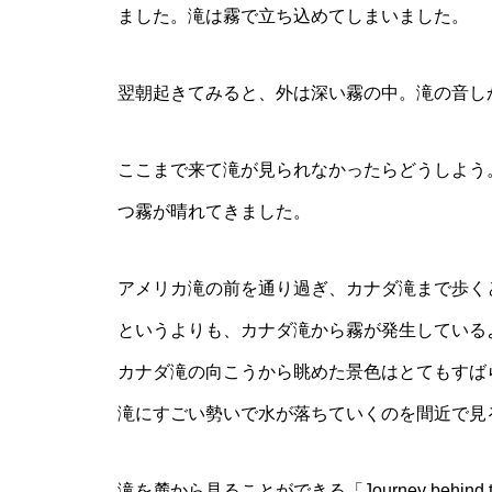
ました。滝は霧で立ち込めてしまいました。
翌朝起きてみると、外は深い霧の中。滝の音し
ここまで来て滝が見られなかったらどうしよう
つ霧が晴れてきました。
アメリカ滝の前を通り過ぎ、カナダ滝まで歩く
というよりも、カナダ滝から霧が発生している
カナダ滝の向こうから眺めた景色はとてもすば
滝にすごい勢いで水が落ちていくのを間近で見
滝を麓から見ることができる「Journey behind 